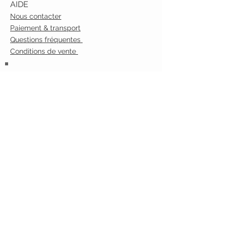
AIDE
Nous contacter
Paiement & transport
Questions fréquentes
Conditions de vente
Inscrivez-vous à notre liste de
diffusion
S`abonner maintenant
Notre atelier:
29 rue Richard Lenoir
75011 PARIS
01 43 70 21 49